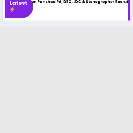
idhan Parishad PA, DEO, LDC & Stenographer Recruitment 2025
Latest