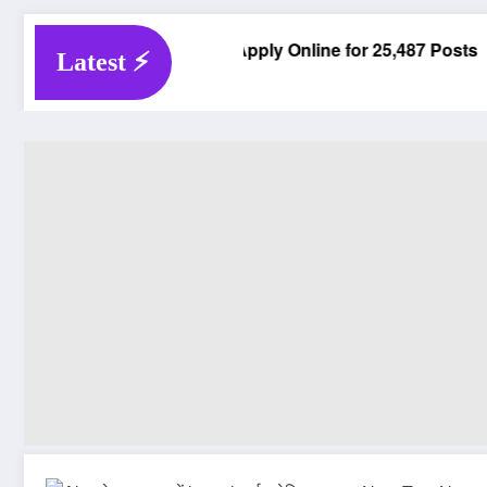
026 – Apply Online for 25,487 Posts
Bihar Vidhan Par
Latest ⚡️
Latest Job