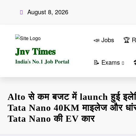
Skip
August 8, 2026
to
content
📣 Jobs
🏆 R
𝐉𝐧𝐯 𝐓𝐢𝐦𝐞𝐬
𝐈𝐧𝐝𝐢𝐚'𝐬 𝐍𝐨.𝟏 𝐉𝐨𝐛 𝐏𝐨𝐫𝐭𝐚𝐥
📝 Exams

Alto से कम बजट में launch हुई इले
Tata Nano 40KM माइलेज और धांसू
Tata Nano की EV कार