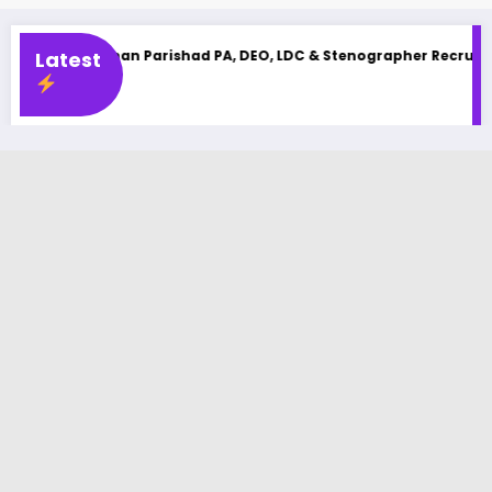
han Parishad PA, DEO, LDC & Stenographer Recruitment 2025
Latest
U
La