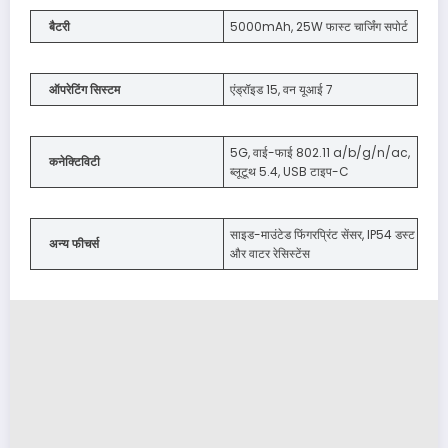
बैटरी
5000mAh, 25W फास्ट चार्जिंग सपोर्ट
ऑपरेटिंग सिस्टम
एंड्रॉइड 15, वन यूआई 7
5G, वाई-फाई 802.11 a/b/g/n/ac,
कनेक्टिविटी
ब्लूटूथ 5.4, USB टाइप-C
साइड-माउंटेड फिंगरप्रिंट सेंसर, IP54 डस्ट
अन्य फीचर्स
और वाटर रेसिस्टेंस