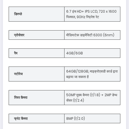
6.7 इंच HD+ IPS LCD, 720 x 1600
डिस्प्ले
पिक्सल, 90Hz रिफ्रेश रेट
प्रोसेसर
मीडियाटेक डाइमेंसिटी 6300 (6nm)
रैम
4GB/6GB
64GB/128GB, माइक्रोएसडी कार्ड द्वारा
स्टोरेज
बढ़ाया जा सकता है
50MP मुख्य कैमरा (f/1.8) + 2MP डेप्थ
रियर कैमरा
सेंसर (f/2.4)
फ्रंट कैमरा
8MP (f/2.0)